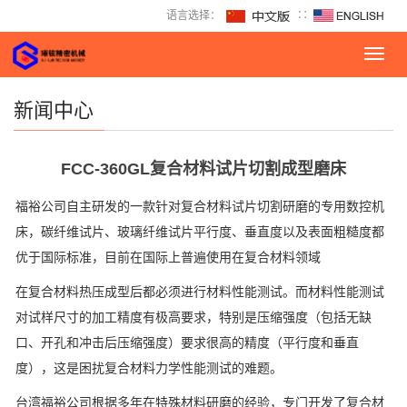
语言选择：
∷
Toggl
navig
新闻中心
FCC-360GL复合材料试片切割成型磨床
福裕公司自主研发的一款针对复合材料试片切割研磨的专用数控机
床，碳纤维
试片
、玻璃纤维试片平行度、垂直度以及表面粗糙度都
优于国际标准，目前在国际上普遍使用在复合材料领域
在复合材料热压成型后都必须进行材料性能测试。而材料性能测试
对试样尺寸的加工精度有极高要求，特别是压缩强度（包括无缺
口、开孔和冲击后压缩强度）要求很高的精度（平行度和垂直
度），这是困扰复合材料力学性能测试的难题。
台湾福裕公司根据多年在特殊材料研磨的经验，专门开发了复合材